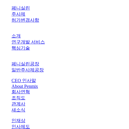
PRODUCTS
페니실린
주사제
허가변경사항
R&D
소개
연구개발 서비스
핵심기술
PLANTS
페니실린공장
일반주사제공장
CEO 인사말
About Penmix
회사연혁
조직도
관계사
새소식
인재상
인사제도