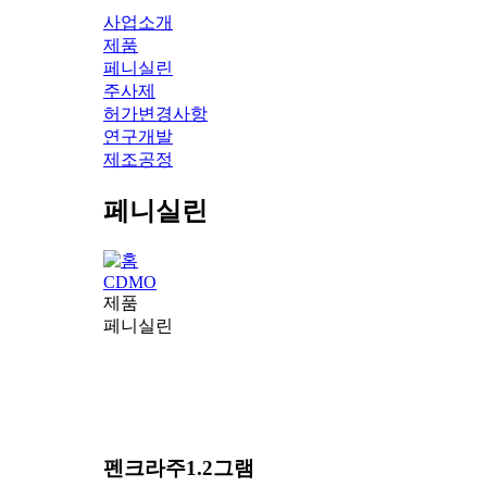
사업소개
제품
페니실린
주사제
허가변경사항
연구개발
제조공정
페니실린
CDMO
제품
페니실린
펜크라주1.2그램