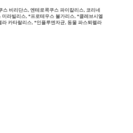
쿠스 비리단스, 엔테로콕쿠스 파이칼리스, 코리네
스 미라빌리스, *프로테우스 불가리스, *클레브시엘
락셀라 카타랄리스, *인플루엔자균, 동물 파스퇴렐라