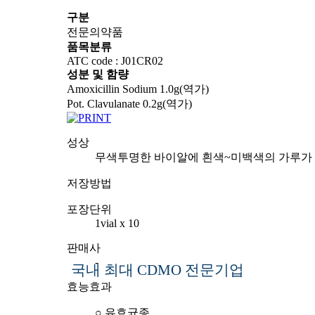
구분
전문의약품
품목분류
ATC code : J01CR02
성분 및 함량
Amoxicillin Sodium 1.0g(역가)
Pot. Clavulanate 0.2g(역가)
성상
무색투명한 바이알에 흰색~미백색의 가루가 
저장방법
포장단위
1vial x 10
판매사
-
국내 최대 CDMO 전문기업
효능효과
○ 유효균종