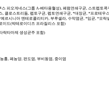
쿠스 피오게네스(그룹 A-베타용혈성), 폐렴연쇄구균, 스트렙토콕
, 클로스트리듐, 펩토구균, 펩토연쇄구균, *대장균, *프로테우
, *예르시니아 엔테로콜리티카, 부루셀라, 수막염균, *임균, *모
테로이드(박테로이디즈 프라질리스 포함)
베타락타마제 생성균주 포함)
 농흉, 폐농양, 편도염, 부비동염, 중이염