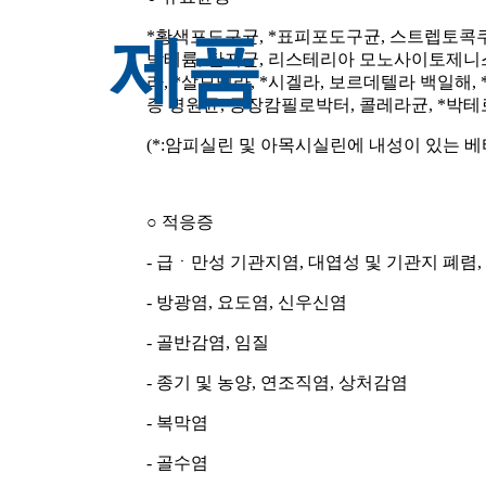
*황색포도구균, *표피포도구균, 스트렙토콕
제품
박테륨, 탄저균, 리스테리아 모노사이토제니스
라, *살모넬라, *시겔라, 보르데텔라 백일해
증 병원균, 공장캄필로박터, 콜레라균, *박
(*:암피실린 및 아목시실린에 내성이 있는 
○ 적응증
- 급ㆍ만성 기관지염, 대엽성 및 기관지 폐렴,
- 방광염, 요도염, 신우신염
- 골반감염, 임질
- 종기 및 농양, 연조직염, 상처감염
- 복막염
- 골수염