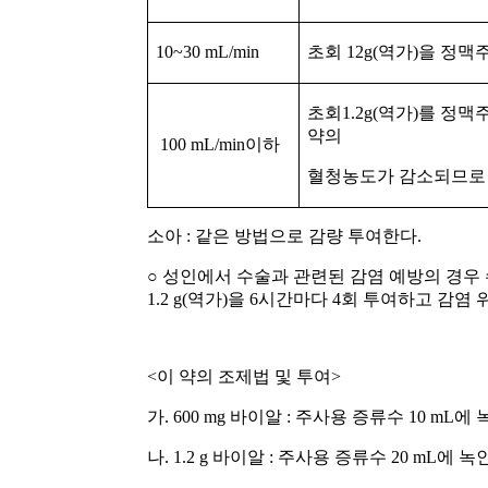
10~30 mL/min
초회
12g(
역가
)
을 정맥
초회
1.2g(
역가
)
를 정맥
약의
100 mL/min
이하
혈청농도가 감소되므로 
소아 : 같은 방법으로 감량 투여한다.
○ 성인에서 수술과 관련된 감염 예방의 경우 
1.2 g(역가)을 6시간마다 4회 투여하고 감염
<이 약의 조제법 및 투여>
가. 600 mg 바이알 : 주사용 증류수 10 mL에 
나. 1.2 g 바이알 : 주사용 증류수 20 mL에 녹